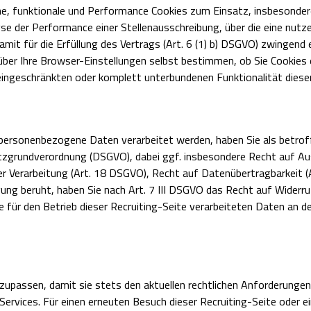
che, funktionale und Performance Cookies zum Einsatz, insbesonde
se der Performance einer Stellenausschreibung, über die eine nutz
mit für die Erfüllung des Vertrags (Art. 6 (1) b) DSGVO) zwingend e
ber Ihre Browser-Einstellungen selbst bestimmen, ob Sie Cookies
 eingeschränkten oder komplett unterbundenen Funktionalität dieser
le personenbezogene Daten verarbeitet werden, haben Sie als betr
tzgrundverordnung (DSGVO), dabei ggf. insbesondere Recht auf Au
r Verarbeitung (Art. 18 DSGVO), Recht auf Datenübertragbarkeit (
ung beruht, haben Sie nach Art. 7 III DSGVO das Recht auf Widerruf
e für den Betrieb dieser Recruiting-Seite verarbeiteten Daten an
nzupassen, damit sie stets den aktuellen rechtlichen Anforderunge
Services. Für einen erneuten Besuch dieser Recruiting-Seite oder 