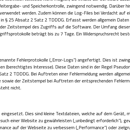
Weitergabe- und Speicherkontrolle, zwingend notwendig. Darüber h
erwendet werden. Zudem können die Log-Files bei Verdacht auf ein
ch in § 25 Absatz 2 Satz 2 TDDDG. Erfasst werden allgemein Date
er Zeitstempel des Zugriffs auf die Software. Der Umfang dieser
griffsprotokolle beträgt bis zu 7 Tage. Ein Widerspruchsrecht beste
annte Fehlerprotokolle („Error-Logs“) angefertigt. Dies ist zwing
n (berechtigtes Interesse). Diese Daten sind in der Regel Pseudon
z 2 Satz 2 TDDDG. Bei Auftreten einer Fehlermeldung werden allge
sowie der Zeitstempel bei Auftreten der entsprechenden Fehlermel
teht nicht.
eingesetzt. Dies sind kleine Textdateien, welche auf dem Gerät, m
esuch einer Website zu gewährleisten („unbedingt erforderlich“), g
mance auf der Webseite zu verbessern („Performance“) oder zielgr