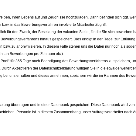
eiben, Ihren Lebenslauf und Zeugnisse hochzuladen. Darin befinden sich ggf. w
 bzw. in das Bewerbungsverfahren involvierte Mitarbeiter Zugriff.
ich für den Zweck, der Besetzung der vakanten Stelle, für die Sie sich beworben 
ewerbungsverfahrens hinaus gespeichert. Dies erfolgt in der Regel zur Erfüllung
schen bzw. zu anonymisieren. In diesem Falle stehen uns die Daten nur noch als s
hl an Bewerbungen pro Zeitraum etc.).
 Pool“ für 365
Tage nach Beendigung des Bewerbungsverfahrens zu speichern, um etwa
 Durch Akzeptieren der Datenschutzerklärung willigen Sie in die etwaige weiterg
ung bei uns erhalten und dieses annehmen, speichern wir die im Rahmen des Be
elung übertragen und in einer Datenbank gespeichert. Diese Datenbank wird von
 betrieben. Personio ist in diesem Zusammenhang unser Auftragsverarbeiter nach Art