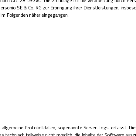
ch Art. 28 DSGVO. Die Grundlage für die Verarbeitung durch Perso
ersonio SE & Co. KG zur Erbringung ihrer Dienstleistungen, insbeso
 im Folgenden näher eingegangen.
 allgemeine Protokolldaten, sogenannte Server-Logs, erfasst. Die
 technisch teilweise nicht möglich, die Inhalte der Software auszu