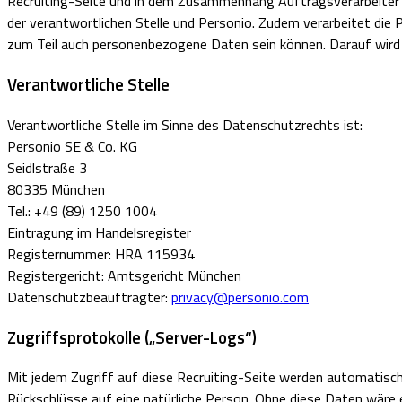
Recruiting-Seite und in dem Zusammenhang Auftragsverarbeiter na
der verantwortlichen Stelle und Personio. Zudem verarbeitet die P
zum Teil auch personenbezogene Daten sein können. Darauf wird
Verantwortliche Stelle
Verantwortliche Stelle im Sinne des Datenschutzrechts ist:
Personio SE & Co. KG
Seidlstraße 3
80335 München
Tel.: +49 (89) 1250 1004
Eintragung im Handelsregister
Registernummer: HRA 115934
Registergericht: Amtsgericht München
Datenschutzbeauftragter:
privacy@personio.com
Zugriffsprotokolle („Server-Logs“)
Mit jedem Zugriff auf diese Recruiting-Seite werden automatisch
Rückschlüsse auf eine natürliche Person. Ohne diese Daten wäre es