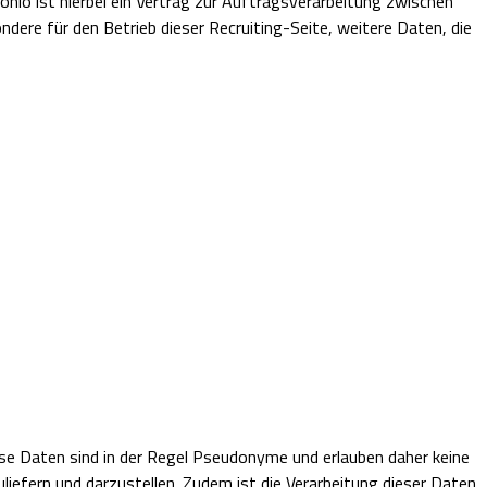
nio ist hierbei ein Vertrag zur Auftragsverarbeitung zwischen
ndere für den Betrieb dieser Recruiting-Seite, weitere Daten, die
se Daten sind in der Regel Pseudonyme und erlauben daher keine
liefern und darzustellen. Zudem ist die Verarbeitung dieser Daten